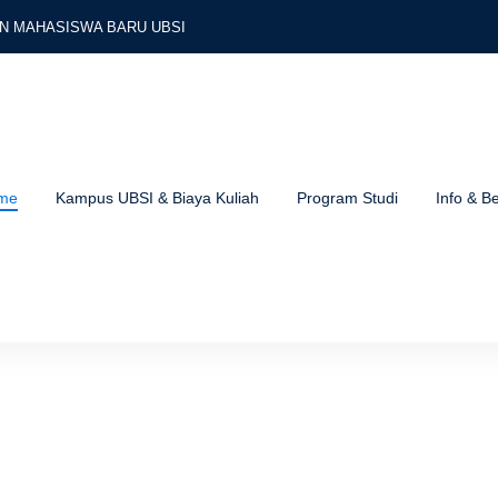
N MAHASISWA BARU UBSI
PMB UBSI NEWS
UNIVERSITAS BINA SARANA INFORMATIKA
me
Kampus UBSI & Biaya Kuliah
Program Studi
Info & Be
iaya Pendaftaran melalui Aplikasi E-Wallet
Pay by MNC Group